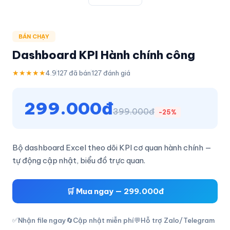
BÁN CHẠY
Dashboard KPI Hành chính công
★★★★
★
4.9
127
đã bán
127
đánh giá
299.000đ
399.000đ
-
25
%
Bộ dashboard Excel theo dõi KPI cơ quan hành chính —
tự động cập nhật, biểu đồ trực quan.
🛒 Mua ngay — 299.000đ
✅
Nhận file ngay
🔄
Cập nhật miễn phí
💬
Hỗ trợ Zalo/Telegram