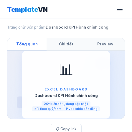
Template
VN
Trang chủ
›
Sản phẩm
›
Dashboard KPI Hành chính công
Tổng quan
Chi tiết
Preview
📊
EXCEL DASHBOARD
Dashboard KPI Hành chính công
20+ biểu đồ tự động cập nhật
KPI theo quý/năm
Pivot table sẵn dùng
Tổng quan
— Ảnh minh hoạ
📋
Copy link